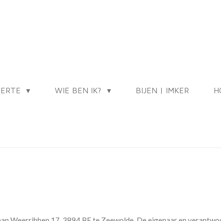
IERTE
WIE BEN IK?
BIJEN | IMKER
H
n Weerribben 17, 3894 BE te Zeewolde. De eigenaar en verantwoordel