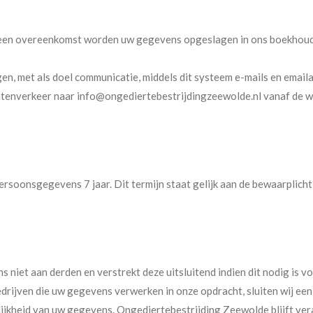
n een overeenkomst worden uw gegevens opgeslagen in ons boekho
n, met als doel communicatie, middels dit systeem e-mails en emaila
htenverkeer naar info@ongediertebestrijdingzeewolde.nl vanaf de w
soonsgegevens 7 jaar. Dit termijn staat gelijk aan de bewaarplicht 
niet aan derden en verstrekt deze uitsluitend indien dit nodig is 
bedrijven die uw gegevens verwerken in onze opdracht, sluiten wij 
lijkheid van uw gegevens. Ongediertebestrijding Zeewolde blijft ve