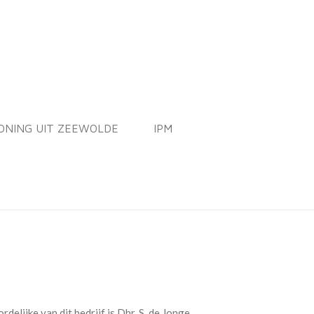
ONING UIT ZEEWOLDE
IPM
ijke van dit bedrijf is Dhr. S. de Jonge.