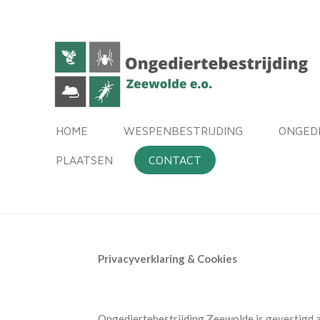
Ga
direct
naar
de
hoofdinhoud
HOME
WESPENBESTRIJDING
ONGED
PLAATSEN
CONTACT
Privacyverklaring & Cookies
Ongediertebestrijding Zeewolde is gevestigd aa