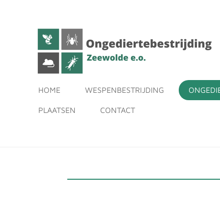
Ga
direct
naar
de
hoofdinhoud
HOME
WESPENBESTRIJDING
ONGEDI
PLAATSEN
CONTACT